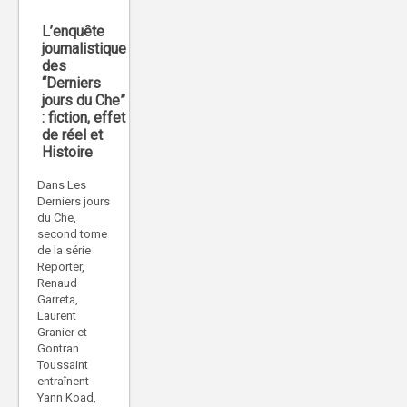
L’enquête
journalistique
des
“Derniers
jours du Che”
: fiction, effet
de réel et
Histoire
Dans Les
Derniers jours
du Che,
second tome
de la série
Reporter,
Renaud
Garreta,
Laurent
Granier et
Gontran
Toussaint
entraînent
Yann Koad,