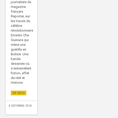
journaliste du
magazine
français
Reporter, sur
les traces du
célèbre
révolutionnaire
Ernesto Che
Guevara qui
mène une
guérilla en
Bolivie. Une
bande
dessinée où
s’entremêlent
fiction, effet
de réel et
Histoire.
XXE SIÈCLE
6 SEPTEMBRE 2018