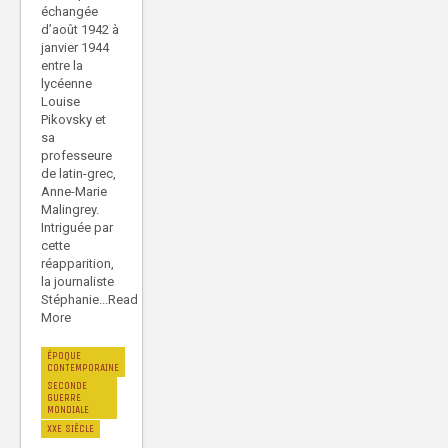
échangée
d’août 1942 à
janvier 1944
entre la
lycéenne
Louise
Pikovsky et
sa
professeure
de latin-grec,
Anne-Marie
Malingrey.
Intriguée par
cette
réapparition,
la journaliste
Stéphanie...Read
More
ÉPOQUE
CONTEMPORAINE
SECONDE
GUERRE
MONDIALE
XXE SIÈCLE