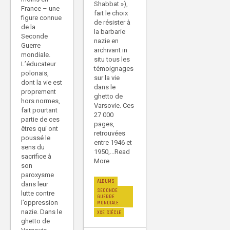
Shabbat »),
France – une
fait le choix
figure connue
de résister à
de la
la barbarie
Seconde
nazie en
Guerre
archivant in
mondiale.
situ tous les
L’éducateur
témoignages
polonais,
sur la vie
dont la vie est
dans le
proprement
ghetto de
hors normes,
Varsovie. Ces
fait pourtant
27 000
partie de ces
pages,
êtres qui ont
retrouvées
poussé le
entre 1946 et
sens du
1950,...Read
sacrifice à
More
son
paroxysme
ALBUMS
dans leur
SECONDE
lutte contre
GUERRE
l’oppression
MONDIALE
nazie. Dans le
XXE SIÈCLE
ghetto de