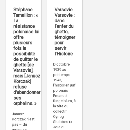
Stéphane
Varsovie
Tamaillon : «
Varsovie :
La
dans
résistance
l’enfer du
polonaise lui
ghetto,
offre
témoigner
plusieurs
pour
fois la
servir
possibilité
l’Histoire
de quitter le
ghetto [de
D’octobre
1939 au
Varsovie],
printemps
mais [Janusz
1943,
Korczak]
l’historien juif
refuse
polonais
d’abandonner
Emanuel
ses
Ringelblum, à
orphelins. »
la tête du
collectif
Janusz
Oyneg
Korczak n’est
Shabbes («
pas – du
Joie du
moins en