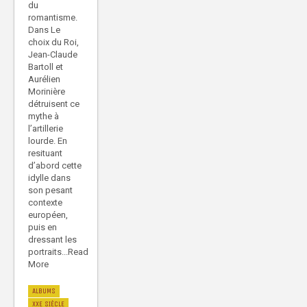
du
romantisme.
Dans Le
choix du Roi,
Jean-Claude
Bartoll et
Aurélien
Morinière
détruisent ce
mythe à
l’artillerie
lourde. En
resituant
d’abord cette
idylle dans
son pesant
contexte
européen,
puis en
dressant les
portraits...Read
More
ALBUMS
XXE SIÈCLE