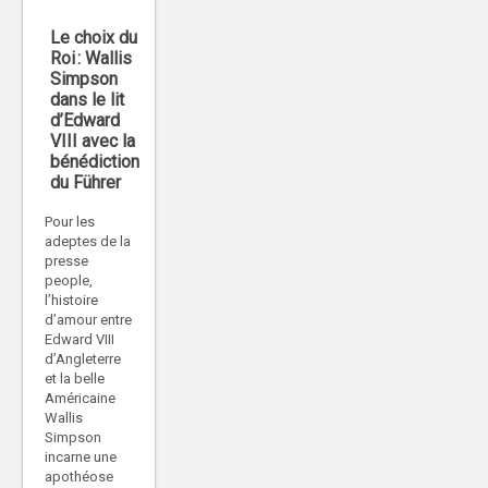
Le choix du
Roi : Wallis
Simpson
dans le lit
d’Edward
VIII avec la
bénédiction
du Führer
Pour les
adeptes de la
presse
people,
l’histoire
d’amour entre
Edward VIII
d’Angleterre
et la belle
Américaine
Wallis
Simpson
incarne une
apothéose