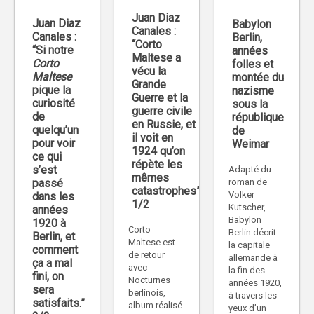
Juan Diaz
Juan Diaz
Babylon
Canales :
Canales :
Berlin,
“Corto
“Si notre
années
Maltese a
Corto
folles et
vécu la
Maltese
montée du
Grande
pique la
nazisme
Guerre et la
curiosité
sous la
guerre civile
de
république
en Russie, et
quelqu’un
de
il voit en
pour voir
Weimar
1924 qu’on
ce qui
répète les
s’est
Adapté du
mêmes
passé
roman de
catastrophes”
Volker
dans les
1/2
Kutscher,
années
Babylon
1920 à
Corto
Berlin décrit
Berlin, et
Maltese est
la capitale
comment
de retour
allemande à
ça a mal
avec
la fin des
fini, on
Nocturnes
années 1920,
sera
berlinois,
à travers les
satisfaits.”
album réalisé
yeux d’un