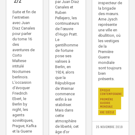
2/2
par Juan Diaz
inspecteur de
Canales et
la brigade
Suite et fin de
Ruben
des mœurs.
l’entretien
Pellejero, les
Arne Jysch
avec Juan
continuateurs
représente
Diaz Canales
de l’œuvre
une ville en
pour parler
d’Hugo Pratt.
ébullition, où
du tome 16
Le
les vestiges
des
gentilhomme
de la
aventures de
de fortune
Première
Corto
pose ses
Guerre
Maltese
valises à
mondiale
intitulé
Berlin, en
sont toujours
Nocturnes
1924, alors
bien
berlinois.
que la
présents.
L’occasion
République
d’évoquer
de Weimar
ÉPOQUE
Friedrich
commence
CONTEMPORAINE
Ebert, le
enfin à se
PREMIÈRE
GUERRE
Berlin by
stabiliser.
MONDIALE
night, les
Mais dans
XXE SIÈCLE
agents
cette
soviétiques,
atmosphère
Prague, Kafka
de liberté, cet
25 NOVEMBRE 2019
et la Guerre
âge d’or