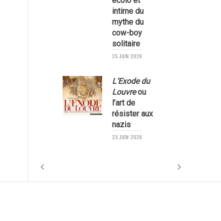
écolo et
1
intime du
mythe du
cow-boy
solitaire
25 JUIN 2026
L’Exode du
Louvre
ou
l’art de
résister aux
nazis
1
23 JUIN 2026