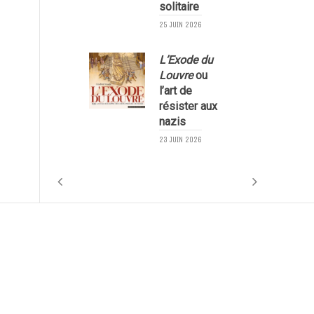
solitaire
25 JUIN 2026
L’Exode du
Louvre
ou
l’art de
résister aux
nazis
1
23 JUIN 2026