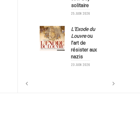
solitaire
25 JUIN 2026
L’Exode du
Louvre
ou
l’art de
résister aux
nazis
1
23 JUIN 2026