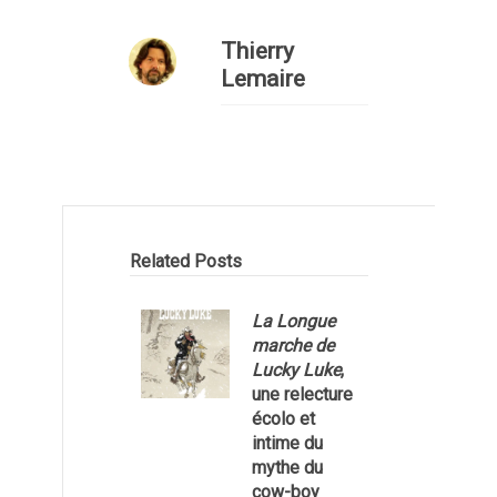
Thierry
Lemaire
Related Posts
La Longue
marche de
Lucky Luke
,
une relecture
écolo et
1
intime du
mythe du
cow-boy