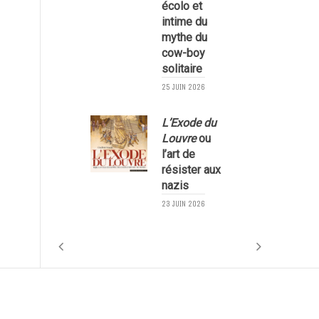
écolo et
1
intime du
mythe du
cow-boy
solitaire
25 JUIN 2026
L’Exode du
Louvre
ou
l’art de
résister aux
nazis
1
23 JUIN 2026