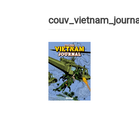
couv_vietnam_journa