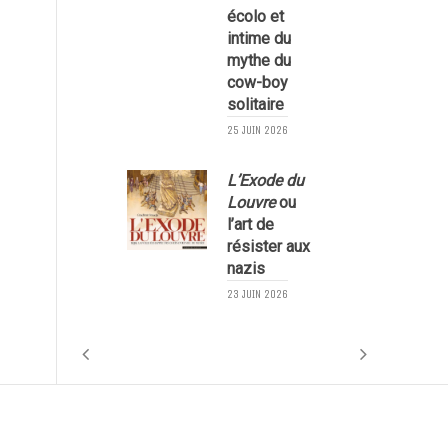
écolo et
1
intime du
mythe du
cow-boy
solitaire
25 JUIN 2026
L’Exode du
Louvre
ou
l’art de
résister aux
nazis
1
23 JUIN 2026