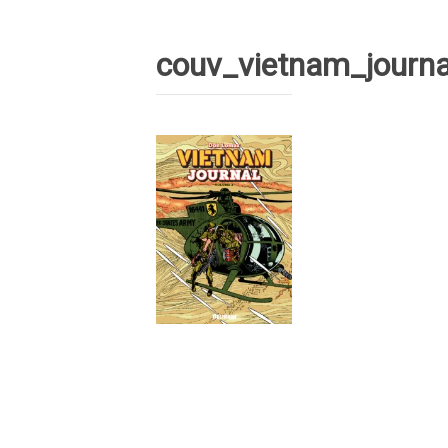
couv_vietnam_journa