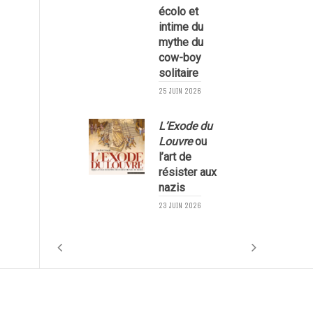
écolo et
1
intime du
mythe du
cow-boy
solitaire
25 JUIN 2026
L’Exode du
Louvre
ou
l’art de
résister aux
nazis
1
23 JUIN 2026