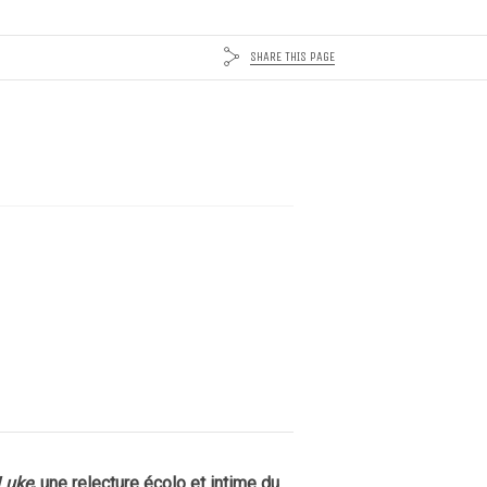
SHARE THIS PAGE
Luke
, une relecture écolo et intime du