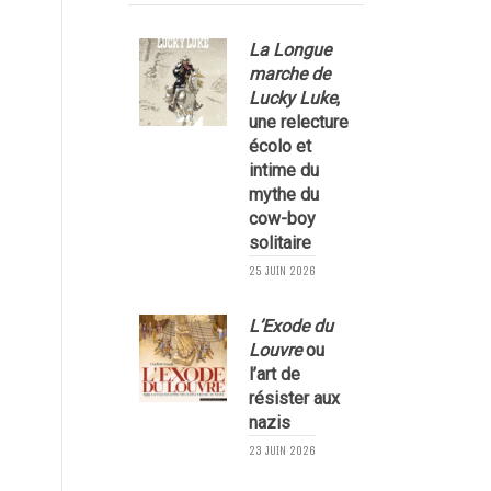
La Longue
marche de
Lucky Luke
,
une relecture
écolo et
1
intime du
mythe du
cow-boy
solitaire
25 JUIN 2026
L’Exode du
Louvre
ou
l’art de
résister aux
nazis
1
23 JUIN 2026