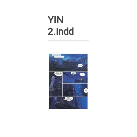
YIN
2.indd