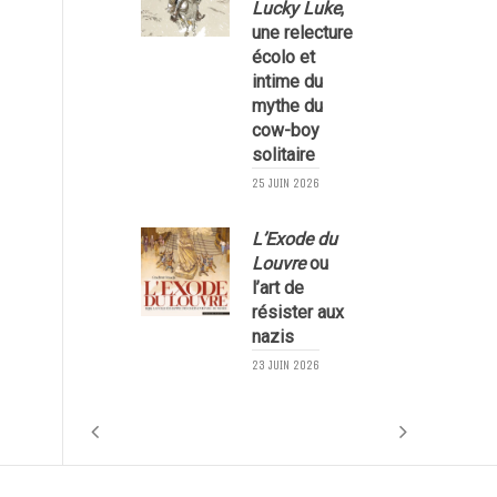
Lucky Luke
,
une relecture
écolo et
1
intime du
mythe du
cow-boy
solitaire
25 JUIN 2026
L’Exode du
Louvre
ou
l’art de
résister aux
nazis
1
23 JUIN 2026