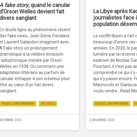
A fake story
, quand le canular
La Libye après Kad
d’Orson Welles devient fait
journalistes face 
divers sanglant
population dése
En droite ligne du phénomène récent
des fake news, Jean-Denis Pendanx
Le conflit libyen a fait 
et Laurent Galandon imaginent avec
beaucoup d’encre ces 
A Fake story un prolongement
années. En 2020, le pa
dramatique à la célèbre émission
lumière par la récente
radiophonique menée par Orson
examen de Nicolas Sar
Welles en 1938. Ou comment une
Pourtant, il n’est pas a
adaptation littéraire au parfum de
comprendre ce qui s’y 
canular échappe à son créateur pour
qui s’y passe encore. 
être au cœur d’un fait divers
Mannocchi et Gianluca 
sanglant.
voulu rendre...Read M
ÉPOQUE CONTEMPORAINE
XXE SIÈCLE
ÉPOQUE CONTEMPORAINE
X
SEPTEMBRE 2021
2 NOVEMBRE 2020