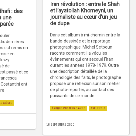
Iran révolution : entre le Shah
et l’ayatollah Khomeyni, un
hafi : des
journaliste au cœur d’un jeu
à une
de dupe
mparée
Dans cet album à mi-chemin entre la
couler
bande-dessinée et le reportage
dix dernières
photographique, Michel Setboun
ys est remis en
raconte comment il a vécu les
 mise en
évènements qui ont secoué l’Iran
kozy.
durant les années 1978-1979. Outre
isé de
une description détaillée de la
est passé et ce
chronologie des faits, le photographe
Francesca
propose une réflexion sur son métier
Costantini ont
de photo-reporter, au contact des
ore
puissants de ce monde.
XE SIÈCLE
ÉPOQUE CONTEMPORAINE
XXE SIÈCLE
16 SEPTEMBRE 2020