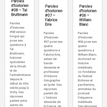
Paroles
d’historien
Paroles
Paroles
#08 – Tal
d’historien
d’historien
Bruttmann
#07 –
#06 –
Fabrice
William
Paroles
Erre
Blanc
d’historien
#08 version
Paroles
Paroles
longue qui
d’historien
d’historien
pose ses
#07 pose ses
#06 pose ses
questions à
quatre
quatre
Tal
questions à
questions à
Bruttmann,
Fabrice Erre,
William Blanc,
historien
auteur de
doctorant en
spécialiste
bande
Histoire
de la Shoah
dessinée et
médiévale,
et de
professeur
co-fondateur
l’antisémitisme
d’Histoire
du festival
depuis le
Géographie
Bobines et
début du XXe
en lycée. Ses
parchemins,
siècle jusqu’à
réponses
animateur du
Vichy. Ses
parlent de
podcast
réponses
L’Histoire
Fréquence
parlent entre
dessinée de
médiévale.
autres de
la France, de
Ses réponses