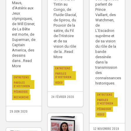
Maus,
Tintin au
parlent de
d’Astérix aux
Congo, de
Prince
Jeux
Fluide Glacial,
Vaillant, des
olympiques,
de Spirou, du
Watchmen,
de Will Eisner,
Pouvoir de la
de
de La Bête
satire, du Fil
L’Escadron
est morte, de
de l’Histoire
suprême et
Superman, de
et de sa
de sa vision
Captain
vision du rôle
du rôle de la
America, des
de la...Read
bande
dessins
More
dessinée
dans...Read
dans la
More
transmission
ENTRETIENS
des
PAROLES
D'HISTORIEN
ENTRETIENS
connaissances
VIDEO
PAROLES
historiques.
D'HISTORIEN
PÉDAGOGIE
ENTRETIENS
24 FÉVRIER 2020
RECHERCHE
PAROLES
D'HISTORIEN
PÉDAGOGIE
29 JUIN 2020
VIDEO
12 NOVEMBRE 2019