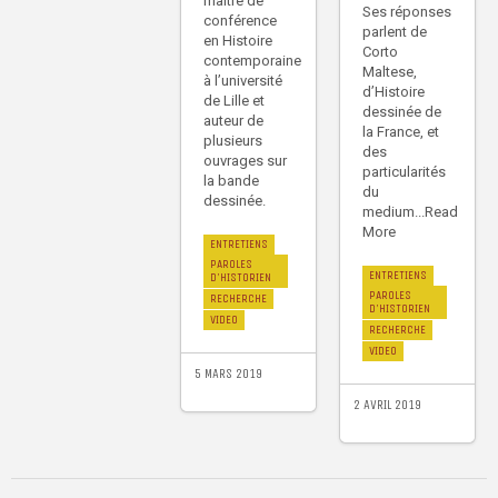
maître de
Ses réponses
conférence
parlent de
en Histoire
Corto
contemporaine
Maltese,
à l’université
d’Histoire
de Lille et
dessinée de
auteur de
la France, et
plusieurs
des
ouvrages sur
particularités
la bande
du
dessinée.
medium...Read
More
ENTRETIENS
PAROLES
ENTRETIENS
D'HISTORIEN
PAROLES
RECHERCHE
D'HISTORIEN
VIDEO
RECHERCHE
VIDEO
5 MARS 2019
2 AVRIL 2019