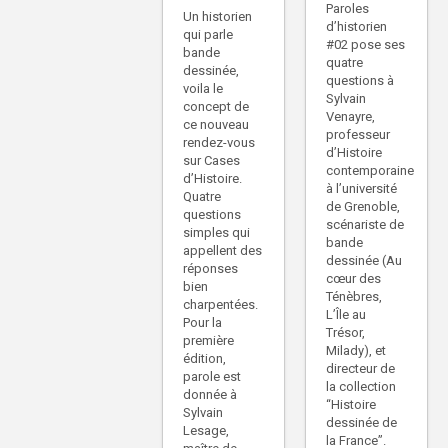
Paroles
Un historien
d’historien
qui parle
#02 pose ses
bande
quatre
dessinée,
questions à
voila le
Sylvain
concept de
Venayre,
ce nouveau
professeur
rendez-vous
d’Histoire
sur Cases
contemporaine
d’Histoire.
à l’université
Quatre
de Grenoble,
questions
scénariste de
simples qui
bande
appellent des
dessinée (Au
réponses
cœur des
bien
Ténèbres,
charpentées.
L’Île au
Pour la
Trésor,
première
Milady), et
édition,
directeur de
parole est
la collection
donnée à
“Histoire
Sylvain
dessinée de
Lesage,
la France”.