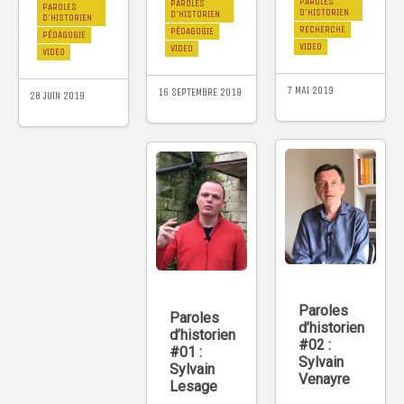
PAROLES
PAROLES
PAROLES
D'HISTORIEN
D'HISTORIEN
D'HISTORIEN
RECHERCHE
PÉDAGOGIE
PÉDAGOGIE
VIDEO
VIDEO
VIDEO
7 MAI 2019
16 SEPTEMBRE 2019
28 JUIN 2019
Paroles
Paroles
d’historien
d’historien
#02 :
#01 :
Sylvain
Sylvain
Venayre
Lesage