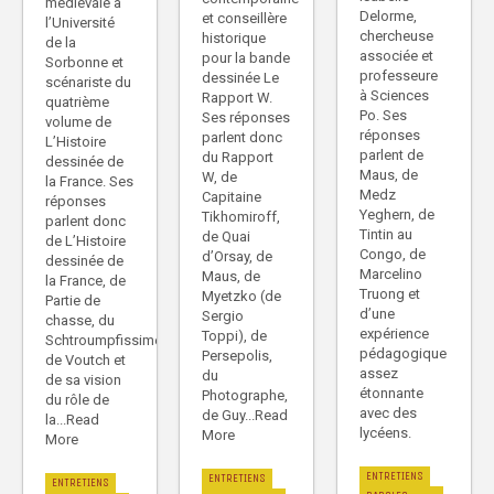
médiévale à
Delorme,
et conseillère
l’Université
chercheuse
historique
de la
associée et
pour la bande
Sorbonne et
professeure
dessinée Le
scénariste du
à Sciences
Rapport W.
quatrième
Po. Ses
Ses réponses
volume de
réponses
parlent donc
L’Histoire
parlent de
du Rapport
dessinée de
Maus, de
W, de
la France. Ses
Medz
Capitaine
réponses
Yeghern, de
Tikhomiroff,
parlent donc
Tintin au
de Quai
de L’Histoire
Congo, de
d’Orsay, de
dessinée de
Marcelino
Maus, de
la France, de
Truong et
Myetzko (de
Partie de
d’une
Sergio
chasse, du
expérience
Toppi), de
Schtroumpfissime,
pédagogique
Persepolis,
de Voutch et
assez
du
de sa vision
étonnante
Photographe,
du rôle de
avec des
de Guy...Read
la...Read
lycéens.
More
More
ENTRETIENS
ENTRETIENS
ENTRETIENS