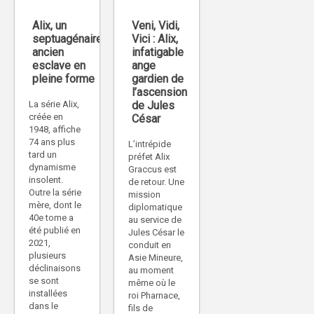
Alix, un
Veni, Vidi,
septuagénaire
Vici : Alix,
ancien
infatigable
esclave en
ange
pleine forme
gardien de
l’ascension
La série Alix,
de Jules
créée en
César
1948, affiche
74 ans plus
L’intrépide
tard un
préfet Alix
dynamisme
Graccus est
insolent.
de retour. Une
Outre la série
mission
mère, dont le
diplomatique
40e tome a
au service de
été publié en
Jules César le
2021,
conduit en
plusieurs
Asie Mineure,
déclinaisons
au moment
se sont
même où le
installées
roi Pharnace,
dans le
fils de