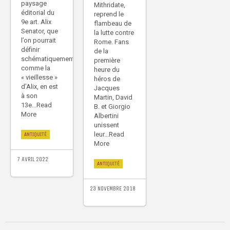
paysage
Mithridate,
éditorial du
reprend le
9e art. Alix
flambeau de
Senator, que
la lutte contre
l’on pourrait
Rome. Fans
définir
de la
schématiquement
première
comme la
heure du
« vieillesse »
héros de
d’Alix, en est
Jacques
à son
Martin, David
13e...Read
B. et Giorgio
More
Albertini
unissent
leur...Read
ANTIQUITÉ
More
7 AVRIL 2022
ANTIQUITÉ
23 NOVEMBRE 2018