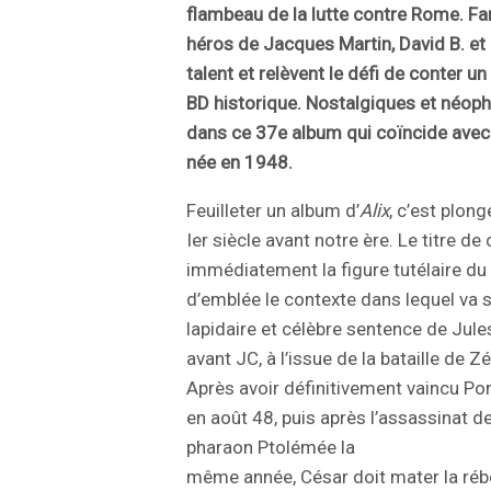
flambeau de la lutte contre Rome. Fa
héros de Jacques Martin, David B. et 
talent et relèvent le défi de conter un
BD historique. Nostalgiques et néoph
dans ce 37e album qui coïncide avec l
née en 1948.
Feuilleter un album d’
Alix
, c’est plon
Ier siècle avant notre ère. Le titre d
immédiatement la figure tutélaire du p
d’emblée le contexte dans lequel va s
lapidaire et célèbre sentence de Jul
avant JC, à l’issue de la bataille de Zé
Après avoir définitivement vaincu Po
en août 48, puis après l’assassinat 
pharaon Ptolémée la
même année, César doit mater la rébe