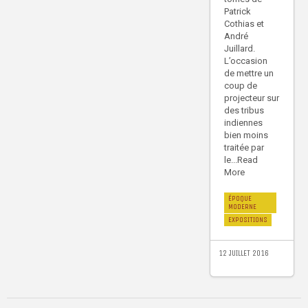
Patrick
Cothias et
André
Juillard.
L’occasion
de mettre un
coup de
projecteur sur
des tribus
indiennes
bien moins
traitée par
le...Read
More
ÉPOQUE
MODERNE
EXPOSITIONS
12 JUILLET 2016