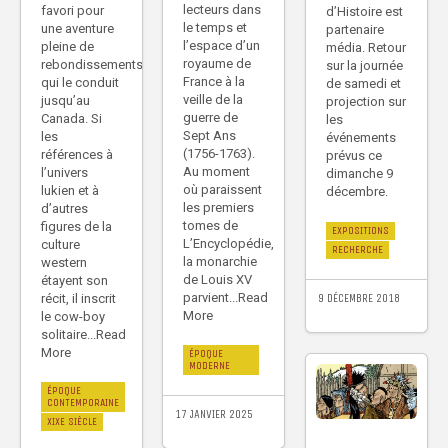
lecteurs dans
favori pour
d’Histoire est
le temps et
une aventure
partenaire
l’espace d’un
pleine de
média. Retour
royaume de
rebondissements
sur la journée
France à la
qui le conduit
de samedi et
veille de la
jusqu’au
projection sur
guerre de
Canada. Si
les
Sept Ans
les
événements
(1756-1763).
références à
prévus ce
Au moment
l’univers
dimanche 9
où paraissent
lukien et à
décembre.
les premiers
d’autres
tomes de
figures de la
EXPOSITIONS
L’Encyclopédie,
culture
RECHERCHE
la monarchie
western
de Louis XV
étayent son
parvient...Read
9 DÉCEMBRE 2018
récit, il inscrit
More
le cow-boy
solitaire...Read
More
ÉPOQUE
MODERNE
ÉPOQUE
CONTEMPORAINE
17 JANVIER 2025
XIXE SIÈCLE