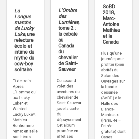
SoBD
L’Ombre
La
2018,
des
Longue
Marc-
Lumières
,
marche
Antoine
tome 2 :
de Lucky
Mathieu
la cabale
Luke
, une
et le
au
relecture
Canada
Canada
écolo et
du
intime du
Plus qu’une
chevalier
mythe du
journée pour
de Saint-
cow-boy
profiter (bien
Sauveur
solitaire
abrité) du
Salon des
Ce second
Et de trois !
Ouvrages sur
volet des
Après
la bande
aventures du
L’Homme qui
dessinée
chevalier de
tua Lucky
(SoBD) à la
Saint-Sauveur
Luke* et
Halle des
joue la carte
Wanted
Blancs-
du
Lucky Luke*,
Manteaux
dépaysement.
Mathieu
(Paris, 4e –
Cet album
Bonhomme
Entrée
promène en
remet en selle
gratuite) dont
effet ses
son héros
Cases