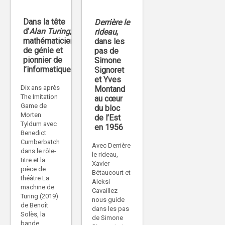
Dans la tête
Derrière le
d’
Alan Turing
,
rideau
,
mathématicien
dans les
de génie et
pas de
pionnier de
Simone
l’informatique
Signoret
et Yves
Dix ans après
Montand
The Imitation
au cœur
Game de
du bloc
Morten
de l’Est
Tyldum avec
en 1956
Benedict
Cumberbatch
Avec Derrière
dans le rôle-
le rideau,
titre et la
Xavier
pièce de
Bétaucourt et
théâtre La
Aleksi
machine de
Cavaillez
Turing (2019)
nous guide
de Benoît
dans les pas
Solès, la
de Simone
bande