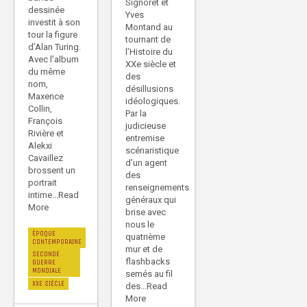
Signoret et
dessinée
Yves
investit à son
Montand au
tour la figure
tournant de
d’Alan Turing.
l’Histoire du
Avec l’album
XXe siècle et
du même
des
nom,
désillusions
Maxence
idéologiques.
Collin,
Par la
François
judicieuse
Rivière et
entremise
Alekxi
scénaristique
Cavaillez
d’un agent
brossent un
des
portrait
renseignements
intime...Read
généraux qui
More
brise avec
nous le
ÉPOQUE
quatrième
CONTEMPORAINE
mur et de
SECONDE
flashbacks
GUERRE
MONDIALE
semés au fil
XXE SIÈCLE
des...Read
More