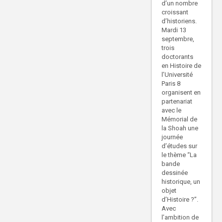
d’un nombre
croissant
d’historiens.
Mardi 13
septembre,
trois
doctorants
en Histoire de
l’Université
Paris 8
organisent en
partenariat
avec le
Mémorial de
la Shoah une
journée
d’études sur
le thème “La
bande
dessinée
historique, un
objet
d’Histoire ?”.
Avec
l’ambition de