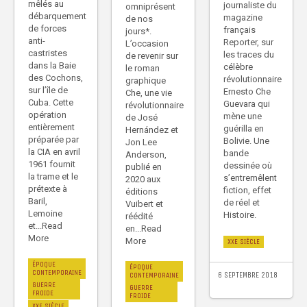
mêlés au
journaliste du
omniprésent
débarquement
magazine
de nos
de forces
français
jours*.
anti-
Reporter, sur
L’occasion
castristes
les traces du
de revenir sur
dans la Baie
célèbre
le roman
des Cochons,
révolutionnaire
graphique
sur l’île de
Ernesto Che
Che, une vie
Cuba. Cette
Guevara qui
révolutionnaire
opération
mène une
de José
entièrement
guérilla en
Hernández et
préparée par
Bolivie. Une
Jon Lee
la CIA en avril
bande
Anderson,
1961 fournit
dessinée où
publié en
la trame et le
s’entremêlent
2020 aux
prétexte à
fiction, effet
éditions
Baril,
de réel et
Vuibert et
Lemoine
Histoire.
réédité
et...Read
en...Read
More
More
XXE SIÈCLE
ÉPOQUE
ÉPOQUE
CONTEMPORAINE
6 SEPTEMBRE 2018
CONTEMPORAINE
GUERRE
GUERRE
FROIDE
FROIDE
XXE SIÈCLE