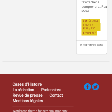
“s’attacher à
comprendre...Read
More
CONFÉRENCES
DÉBATS /
EXPO / DVD
RECHERCHE
12 SEPTEMBRE 2016
Cases d’Histoire
La rédaction
Partenaires
Revue de presse
Contact
Mentions légales
Wordpress theme for personal masonry