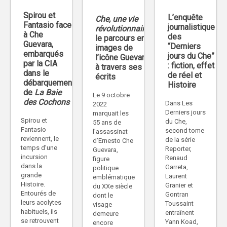
Spirou et
L’enquête
Che, une vie
Fantasio face
journalistique
révolutionnaire
,
à Che
des
le parcours en
Guevara,
“Derniers
images de
embarqués
jours du Che”
l’icône Guevara,
par la CIA
: fiction, effet
à travers ses
dans le
de réel et
écrits
débarquement
Histoire
de
La Baie
Le 9 octobre
des Cochons
Dans Les
2022
Derniers jours
marquait les
Spirou et
du Che,
55 ans de
Fantasio
second tome
l’assassinat
reviennent, le
de la série
d’Ernesto Che
temps d’une
Reporter,
Guevara,
incursion
Renaud
figure
dans la
Garreta,
politique
grande
Laurent
emblématique
Histoire.
Granier et
du XXe siècle
Entourés de
Gontran
dont le
leurs acolytes
Toussaint
visage
habituels, ils
entraînent
demeure
se retrouvent
Yann Koad,
encore