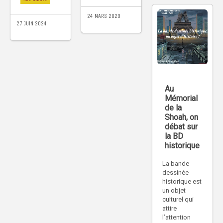
24 MARS 2023
27 JUIN 2024
Au
Mémorial
de la
Shoah, on
débat sur
la BD
historique
La bande
dessinée
historique est
un objet
culturel qui
attire
l’attention