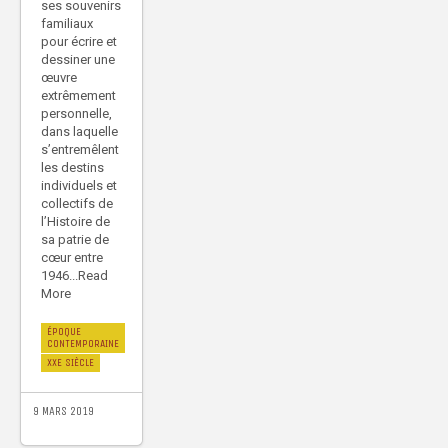
ses souvenirs
familiaux
pour écrire et
dessiner une
œuvre
extrêmement
personnelle,
dans laquelle
s’entremêlent
les destins
individuels et
collectifs de
l’Histoire de
sa patrie de
cœur entre
1946...Read
More
ÉPOQUE
CONTEMPORAINE
XXE SIÈCLE
9 MARS 2019