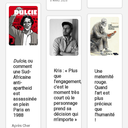
5 MARS 2025
Dulcie
, ou
comment
Kris : « Plus
Une
une Sud-
que
maternité
Africaine
l’engagement,
rouge.
anti-
c’est le
Quand
apartheid
moment très
l’art est
est
court où le
plus
assassinée
personnage
précieux
en plein
prend sa
que
Paris en
décision qui
l’humanité
1988
m’importe »
!
Après Cher