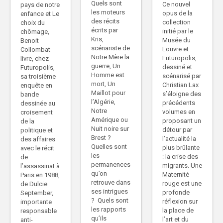
Quels sont
Ce nouvel
pays de notre
les moteurs
opus de la
enfance et Le
des récits
collection
choix du
écrits par
initié par le
chômage,
Kris,
Musée du
Benoit
scénariste de
Louvre et
Collombat
Notre Mère la
Futuropolis,
livre, chez
guerre, Un
dessiné et
Futuropolis,
Homme est
scénarisé par
sa troisième
mort, Un
Christian Lax
enquête en
Maillot pour
s’éloigne des
bande
l’Algérie,
précédents
dessinée au
Notre
volumes en
croisement
Amérique ou
proposant un
de la
Nuit noire sur
détour par
politique et
Brest ?
l’actualité la
des affaires
Quelles sont
plus brûlante
avec le récit
les
: la crise des
de
permanences
migrants. Une
l’assassinat à
qu’on
Maternité
Paris en 1988,
retrouve dans
rouge est une
de Dulcie
ses intrigues
profonde
September,
? Quels sont
réflexion sur
importante
les rapports
la place de
responsable
qu’ils
l’art et du
anti-