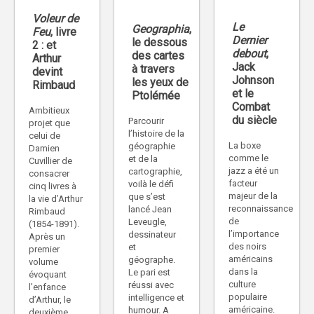
Voleur de
Le
Geographia
,
Feu
, livre
Dernier
le dessous
2 : et
debout
,
des cartes
Arthur
Jack
à travers
devint
Johnson
les yeux de
Rimbaud
et le
Ptolémée
Combat
Ambitieux
du siècle
Parcourir
projet que
l’histoire de la
celui de
La boxe
géographie
Damien
comme le
et de la
Cuvillier de
jazz a été un
cartographie,
consacrer
facteur
voilà le défi
cinq livres à
majeur de la
que s’est
la vie d’Arthur
reconnaissance
lancé Jean
Rimbaud
de
Leveugle,
(1854-1891).
l’importance
dessinateur
Après un
des noirs
et
premier
américains
géographe.
volume
dans la
Le pari est
évoquant
culture
réussi avec
l’enfance
populaire
intelligence et
d’Arthur, le
américaine.
humour. A
deuxième