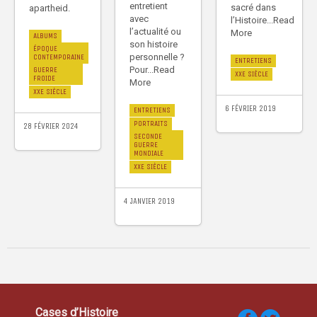
entretient
sacré dans
apartheid.
avec
l’Histoire...Read
l’actualité ou
More
ALBUMS
son histoire
ÉPOQUE
personnelle ?
CONTEMPORAINE
ENTRETIENS
Pour...Read
GUERRE
XXE SIÈCLE
FROIDE
More
XXE SIÈCLE
6 FÉVRIER 2019
ENTRETIENS
PORTRAITS
28 FÉVRIER 2024
SECONDE
GUERRE
MONDIALE
XXE SIÈCLE
4 JANVIER 2019
Cases d’Histoire