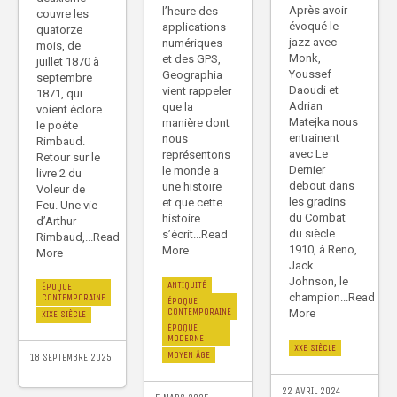
Après avoir
l’heure des
couvre les
évoqué le
applications
quatorze
jazz avec
numériques
mois, de
Monk,
et des GPS,
juillet 1870 à
Youssef
Geographia
septembre
Daoudi et
vient rappeler
1871, qui
Adrian
que la
voient éclore
Matejka nous
manière dont
le poète
entrainent
nous
Rimbaud.
avec Le
représentons
Retour sur le
Dernier
le monde a
livre 2 du
debout dans
une histoire
Voleur de
les gradins
et que cette
Feu. Une vie
du Combat
histoire
d’Arthur
du siècle.
s’écrit...Read
Rimbaud,...Read
1910, à Reno,
More
More
Jack
Johnson, le
ANTIQUITÉ
ÉPOQUE
champion...Read
CONTEMPORAINE
ÉPOQUE
CONTEMPORAINE
More
XIXE SIÈCLE
ÉPOQUE
MODERNE
XXE SIÈCLE
MOYEN ÂGE
18 SEPTEMBRE 2025
22 AVRIL 2024