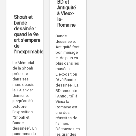
BD et
Antiquité
à Vieux-
Shoah et
la-
bande
Romaine
dessinée :
quand le 9e
Bande
art s’empare
dessinée et
de
Antiquité font
l’inexprimable
bon ménage,
et de plus en
Le Mémorial
plus dans les
de la Shoah
musées.
présente
L’exposition
dans ses
“Avé Bande
murs depuis
dessinée ! La
le 19 janvier
BD rencontre
dernier et
l’Antiquité” à
jusqu’au 30
Vieux-la-
octobre
Romaine est
l’exposition
une des
“Shoah et
réussites de
Bande
l’année.
dessinée”. Un
Découvrez-en
panorama du
les grandes