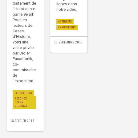
traitement de
lignes dans
l’Holocauste
notre vidéo.
par le 9e art.
Pour les
ANTIQUITÉ
lecteurs de
EXPOSITIONS
Cases
d’Histoire,
voici une
15 SEPTEMBRE 2015
visite privée
par Didier
Pasamonik,
co-
commissaire
de
l’exposition.
EXPOSITIONS
SECONDE
GUERRE
MONDIALE
13 FÉVRIER 2017