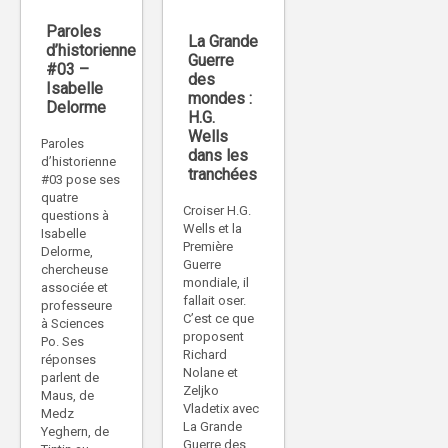
Paroles
La Grande
d’historienne
Guerre
#03 –
des
Isabelle
mondes :
Delorme
H.G.
Wells
Paroles
dans les
d’historienne
tranchées
#03 pose ses
quatre
Croiser H.G.
questions à
Wells et la
Isabelle
Première
Delorme,
Guerre
chercheuse
mondiale, il
associée et
fallait oser.
professeure
C’est ce que
à Sciences
proposent
Po. Ses
Richard
réponses
Nolane et
parlent de
Zeljko
Maus, de
Vladetix avec
Medz
La Grande
Yeghern, de
Guerre des