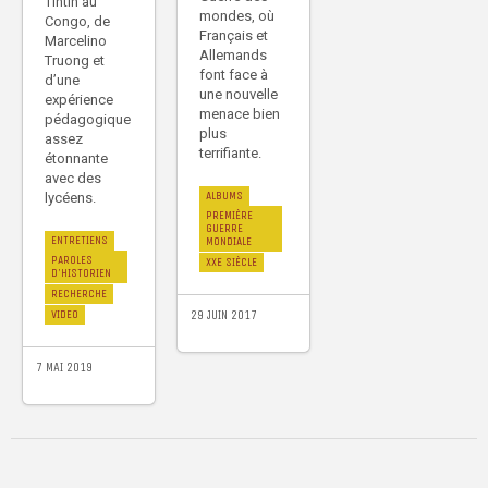
Tintin au
mondes, où
Congo, de
Français et
Marcelino
Allemands
Truong et
font face à
d’une
une nouvelle
expérience
menace bien
pédagogique
plus
assez
terrifiante.
étonnante
avec des
ALBUMS
lycéens.
PREMIÈRE
GUERRE
ENTRETIENS
MONDIALE
PAROLES
XXE SIÈCLE
D'HISTORIEN
RECHERCHE
29 JUIN 2017
VIDEO
7 MAI 2019