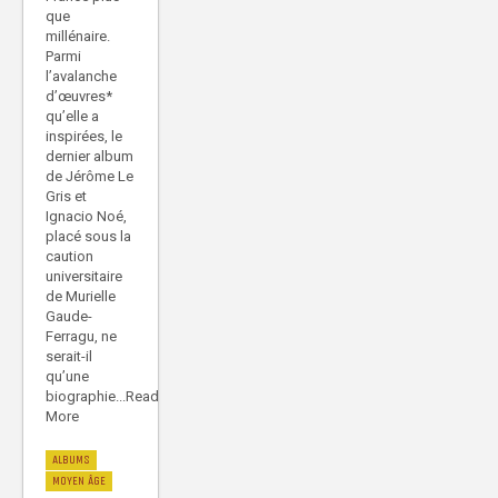
que
millénaire.
Parmi
l’avalanche
d’œuvres*
qu’elle a
inspirées, le
dernier album
de Jérôme Le
Gris et
Ignacio Noé,
placé sous la
caution
universitaire
de Murielle
Gaude-
Ferragu, ne
serait-il
qu’une
biographie...Read
More
ALBUMS
MOYEN ÂGE