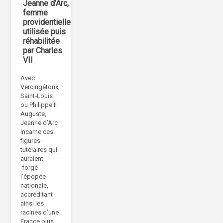
Jeanne d’Arc,
femme
providentielle
utilisée puis
réhabilitée
par Charles
VII
Avec
Vercingétorix,
Saint-Louis
ou Philippe II
Auguste,
Jeanne d’Arc
incarne ces
figures
tutélaires qui
auraient
forgé
l’épopée
nationale,
accréditant
ainsi les
racines d’une
France plus