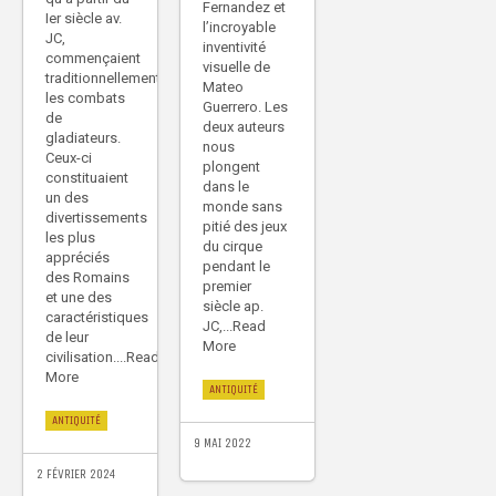
Fernandez et
Ier siècle av.
l’incroyable
JC,
inventivité
commençaient
visuelle de
traditionnellement
Mateo
les combats
Guerrero. Les
de
deux auteurs
gladiateurs.
nous
Ceux-ci
plongent
constituaient
dans le
un des
monde sans
divertissements
pitié des jeux
les plus
du cirque
appréciés
pendant le
des Romains
premier
et une des
siècle ap.
caractéristiques
JC,...Read
de leur
More
civilisation....Read
More
ANTIQUITÉ
ANTIQUITÉ
9 MAI 2022
2 FÉVRIER 2024