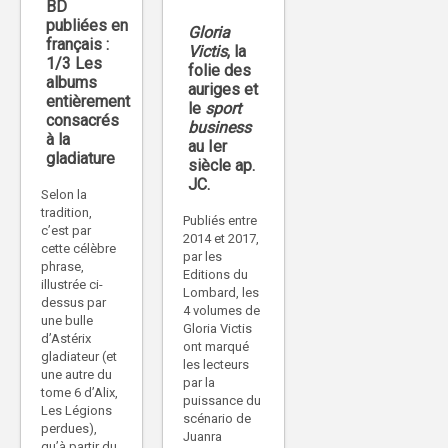
BD
publiées en
Gloria
français :
Victis
, la
1/3 Les
folie des
albums
auriges et
entièrement
le
sport
consacrés
business
à la
au Ier
gladiature
siècle ap.
JC.
Selon la
tradition,
Publiés entre
c’est par
2014 et 2017,
cette célèbre
par les
phrase,
Editions du
illustrée ci-
Lombard, les
dessus par
4 volumes de
une bulle
Gloria Victis
d’Astérix
ont marqué
gladiateur (et
les lecteurs
une autre du
par la
tome 6 d’Alix,
puissance du
Les Légions
scénario de
perdues),
Juanra
qu’à partir du