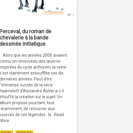
Perceval, du roman de
chevalerie à la bande
dessinée initiatique
Alors que les années 2000 avaient
connu un renouveau des œuvres
inspirées du cycle arthurien, la veine
s’est clairement essoufflée ces dix
dernières années. Peut-être
l’immense succès de la série
Kaamelott d’Alexandre Astier a-t-il
étouffé la création sur le sujet. Un
album propose pourtant, tout
récemment, de retourner aux
sources de ces légendes : le...Read
More
ALBUMS
MOYEN ÂGE