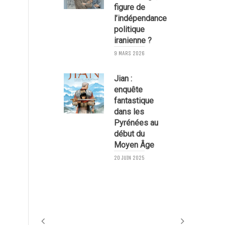
figure de
l’indépendance
politique
iranienne ?
9 MARS 2026
1
Jian :
enquête
fantastique
dans les
Pyrénées au
début du
Moyen Âge
20 JUIN 2025
1