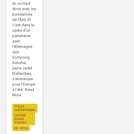
en contact
étroit avec les
puissances
de l’Axe. Et
c’est dans le
cadre d’un
partenariat
avec
l’Allemagne
que
Sompong
Kunchai,
jeune cadet
thaïlandais,
s’embarque
pour l’Europe
à l’été...Read
More
ÉPOQUE
CONTEMPORAINE
SECONDE
GUERRE
MONDIALE
XXE SIÈCLE