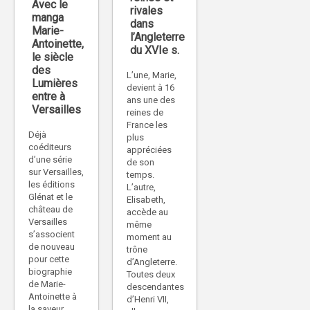
Avec le
rivales
manga
dans
Marie-
l’Angleterre
Antoinette,
du XVIe s.
le siècle
des
L’une, Marie,
Lumières
devient à 16
entre à
ans une des
Versailles
reines de
France les
Déjà
plus
coéditeurs
appréciées
d’une série
de son
sur Versailles,
temps.
les éditions
L’autre,
Glénat et le
Elisabeth,
château de
accède au
Versailles
même
s’associent
moment au
de nouveau
trône
pour cette
d’Angleterre.
biographie
Toutes deux
de Marie-
descendantes
Antoinette à
d’Henri VII,
la saveur