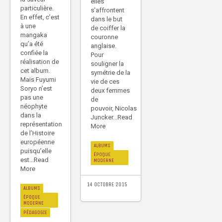
elles
particulière.
s’affrontent
En effet, c’est
dans le but
à une
de coiffer la
mangaka
couronne
qu’a été
anglaise.
confiée la
Pour
réalisation de
souligner la
cet album.
symétrie de la
Mais Fuyumi
vie de ces
Soryo n’est
deux femmes
pas une
de
néophyte
pouvoir, Nicolas
dans la
Juncker...Read
représentation
More
de l’Histoire
européenne
ALBUMS
puisqu’elle
ÉPOQUE
est...Read
MODERNE
More
14 OCTOBRE 2015
ALBUMS
ÉPOQUE
MODERNE
PÉDAGOGIE