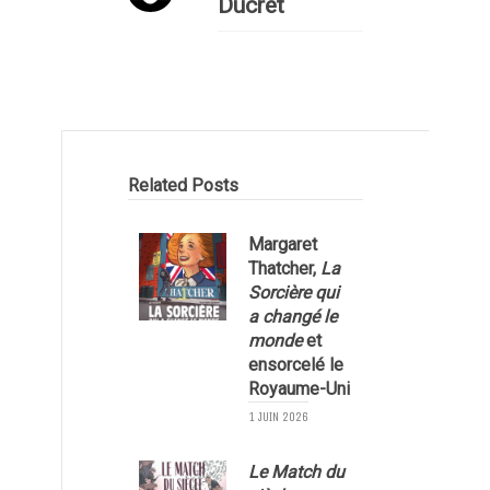
Ducret
Related Posts
Margaret
Thatcher,
La
v
Sorcière qui
a changé le
monde
et
ensorcelé le
Royaume-Uni
1 JUIN 2026
3
Le Match du