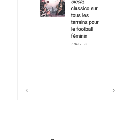
siècle
,
classico sur
tous les
terrains pour
le football
féminin
7 MAI 2026
1