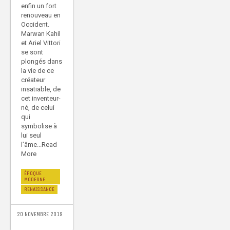
enfin un fort
renouveau en
Occident.
Marwan Kahil
et Ariel Vittori
se sont
plongés dans
la vie de ce
créateur
insatiable, de
cet inventeur-
né, de celui
qui
symbolise à
lui seul
l’âme...Read
More
ÉPOQUE
MODERNE
RENAISSANCE
20 NOVEMBRE 2019