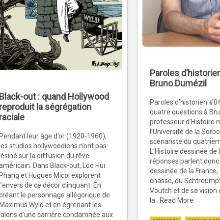
Paroles d’histori
Bruno Dumézil
Black-out : quand Hollywood
Paroles d’historien #0
reproduit la ségrégation
quatre questions à Br
raciale
professeur d’Histoire 
l’Université de la Sorb
Pendant leur âge d’or (1920-1960),
scénariste du quatriè
les studios hollywoodiens n’ont pas
L’Histoire dessinée de 
lésiné sur la diffusion du rêve
réponses parlent donc 
américain. Dans Black-out, Loo Hui
dessinée de la France,
Phang et Hugues Micol explorent
chasse, du Schtroumpf
l’envers de ce décor clinquant. En
Voutch et de sa vision 
créant le personnage allégorique de
la...Read More
Maximus Wyld et en égrenant les
jalons d’une carrière condamnée aux