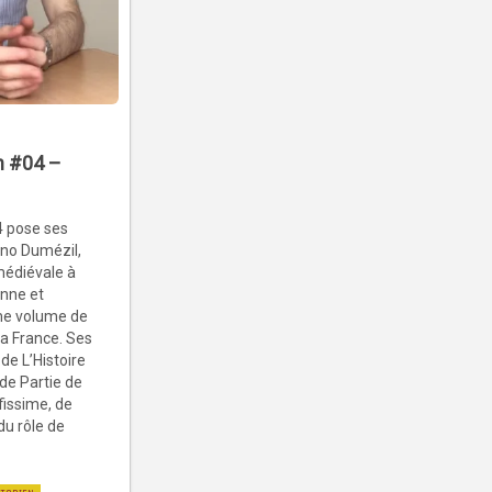
en #04 –
4 pose ses
uno Dumézil,
médiévale à
onne et
me volume de
la France. Ses
de L’Histoire
 de Partie de
issime, de
du rôle de