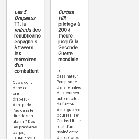
Les 5
Curtiss
Drapeaux
Hill
,
T1, la
pilotage à
retirada
des
200 à
républicains
l’heure
espagnols
jusqu’à la
à travers
Seconde
les
Guerre
mémoires
mondiale
d’un
combattant
Le
dessinateur
Pau plonge
Quels sont
dans le milieu
donc ces
des courses
cinq
automobiles
drapeaux
de l’entre-
dont parle
deux-guerres
Pau dans le
pour réaliser
titre de son
Curtiss Hill, le
album ? Dès
récit d’une
les premières
rivalité entre
pages,
deux pilotes
l’auteur nous