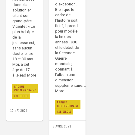
d’exception.
donne la
Bien que le
solution en
cadre de
citant son
l’histoire soit
grand-père
fictif, il prend
Vicente : « Le
pour modèle
plus bel âge
la fin des
de la
années 1930
jeunesse est,
et le début de
sans aucun
la Seconde
doute, entre
Guerre
18 et 30 ans.
mondiale,
Moi, à cet
donnant à
âge de 17
l’album une
à...Read More
dimension
supplémentaire. ...Read
ÉPOQUE
CONTEMPORAINE
More
XXE SIÈCLE
ÉPOQUE
CONTEMPORAINE
10 MAI 2024
XXE SIÈCLE
7 AVRIL 2021