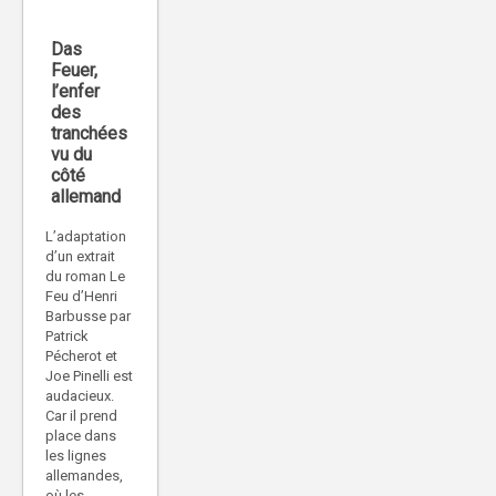
Das
Feuer,
l’enfer
des
tranchées
vu du
côté
allemand
L’adaptation
d’un extrait
du roman Le
Feu d’Henri
Barbusse par
Patrick
Pécherot et
Joe Pinelli est
audacieux.
Car il prend
place dans
les lignes
allemandes,
où les