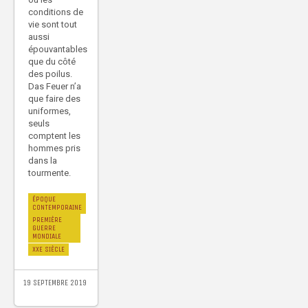
conditions de
vie sont tout
aussi
épouvantables
que du côté
des poilus.
Das Feuer n’a
que faire des
uniformes,
seuls
comptent les
hommes pris
dans la
tourmente.
ÉPOQUE
CONTEMPORAINE
PREMIÈRE
GUERRE
MONDIALE
XXE SIÈCLE
19 SEPTEMBRE 2019