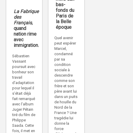
bas-
fonds du
La Fabrique
Paris de
des
la Belle
Français
,
époque
quand
nation rime
Quel avenir
avec
peut espérer
immigration.
Marcel,
condamné
Sébastien
par sa
Vassant
condition
poursuit avec
sociale à
bonheur son
descendre
travail
comme son
d’adaptation
frère et son
pour lequel il
père avant lui
s’était déjà
dans un puits
fait remarqué
de houille du
avec l’album
Nord de la
Juger Pétain
France ? Une
tiré du film de
tragédie lui
Philippe
donne la
Saada. Cette
force
fois, il met en