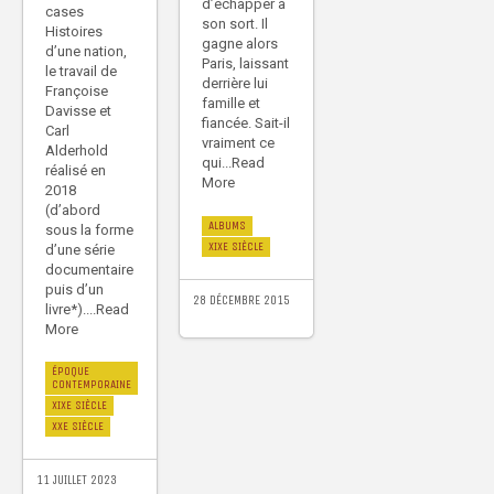
d’échapper à
cases
son sort. Il
Histoires
gagne alors
d’une nation,
Paris, laissant
le travail de
derrière lui
Françoise
famille et
Davisse et
fiancée. Sait-il
Carl
vraiment ce
Alderhold
qui...Read
réalisé en
More
2018
(d’abord
ALBUMS
sous la forme
XIXE SIÈCLE
d’une série
documentaire
puis d’un
28 DÉCEMBRE 2015
livre*)....Read
More
ÉPOQUE
CONTEMPORAINE
XIXE SIÈCLE
XXE SIÈCLE
11 JUILLET 2023