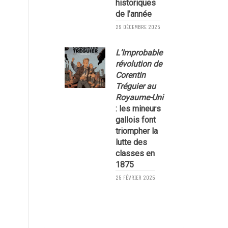
historiques
7
de l’année
29 DÉCEMBRE 2025
L’Improbable
révolution de
Corentin
Tréguier au
Royaume-Uni
: les mineurs
gallois font
triompher la
lutte des
5
classes en
1875
25 FÉVRIER 2025