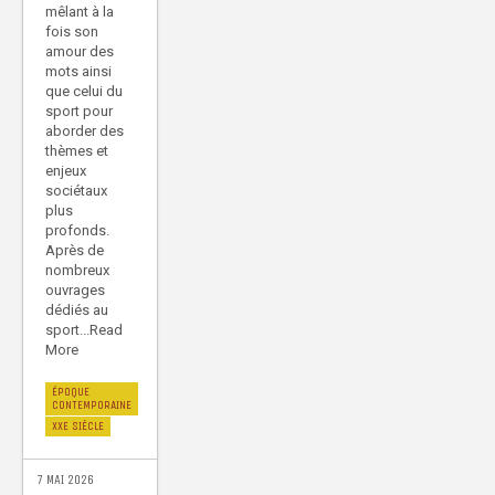
mêlant à la
fois son
amour des
mots ainsi
que celui du
sport pour
aborder des
thèmes et
enjeux
sociétaux
plus
profonds.
Après de
nombreux
ouvrages
dédiés au
sport...Read
More
ÉPOQUE
CONTEMPORAINE
XXE SIÈCLE
7 MAI 2026