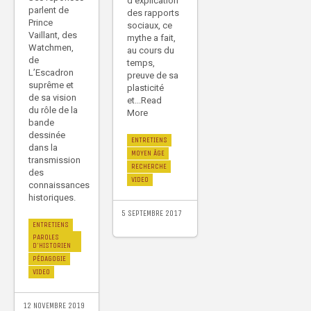
d’explication
parlent de
des rapports
Prince
sociaux, ce
Vaillant, des
mythe a fait,
Watchmen,
au cours du
de
temps,
L’Escadron
preuve de sa
suprême et
plasticité
de sa vision
et...Read
du rôle de la
More
bande
dessinée
ENTRETIENS
dans la
MOYEN ÂGE
transmission
RECHERCHE
des
VIDEO
connaissances
historiques.
5 SEPTEMBRE 2017
ENTRETIENS
PAROLES
D'HISTORIEN
PÉDAGOGIE
VIDEO
12 NOVEMBRE 2019