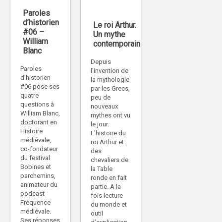
Paroles
d’historien
Le roi Arthur.
#06 –
Un mythe
William
contemporain.
Blanc
Depuis
Paroles
l’invention de
d’historien
la mythologie
#06 pose ses
par les Grecs,
quatre
peu de
questions à
nouveaux
William Blanc,
mythes ont vu
doctorant en
le jour.
Histoire
L’histoire du
médiévale,
roi Arthur et
co-fondateur
des
du festival
chevaliers de
Bobines et
la Table
parchemins,
ronde en fait
animateur du
partie. A la
podcast
fois lecture
Fréquence
du monde et
médiévale.
outil
Ses réponses