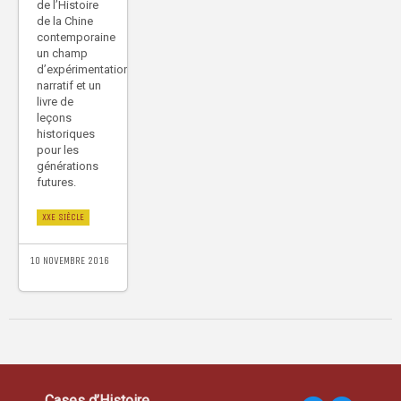
de l’Histoire
de la Chine
contemporaine
un champ
d’expérimentation
narratif et un
livre de
leçons
historiques
pour les
générations
futures.
XXE SIÈCLE
10 NOVEMBRE 2016
Cases d’Histoire