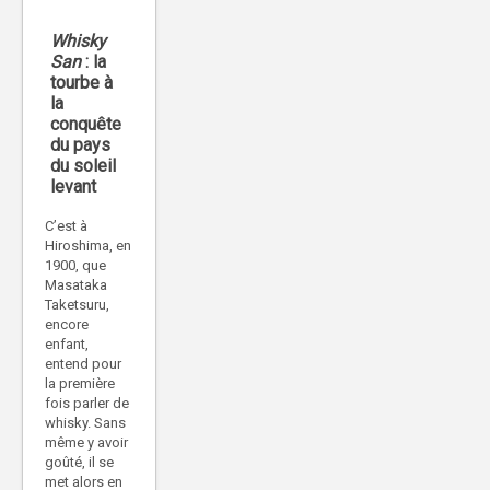
Whisky
San
: la
tourbe à
la
conquête
du pays
du soleil
levant
C’est à
Hiroshima, en
1900, que
Masataka
Taketsuru,
encore
enfant,
entend pour
la première
fois parler de
whisky. Sans
même y avoir
goûté, il se
met alors en