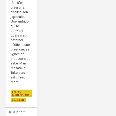
tête d’en
créer une
déclinaison
japonaise.
Une ambition
qui ne
convient
guère à son
paternel,
héritier d’une
prestigieuse
lignée de
brasseurs de
saké. Mais
Masataka
Taketsuru
est...Read
More
ÉPOQUE
CONTEMPORAINE
XXE SIÈCLE
28 AOÛT 2024