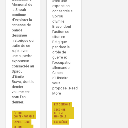
avec une
Mémorial de
exposition
la Shoah
consacrée au
continue
Spirou
d’explorer la
d’Emile
richesse de
Bravo, dont
bande
l’action se
dessinée
situe en
historique qui
Belgique
traite de ce
pendant la
sujet avec
drôle de
une superbe
guerre et
exposition
l’occupation
consacrée au
allemande.
Spirou
Cases
d’Emile
d’Histoire
Bravo, dont le
vous
dernier
propose...Read
volume est
More
sorti l’an
dernier.
EXPOSITIONS
SECONDE
ÉPOQUE
GUERRE
CONTEMPORAINE
MONDIALE
EXPOSITIONS
XXE SIÈCLE
SECONDE