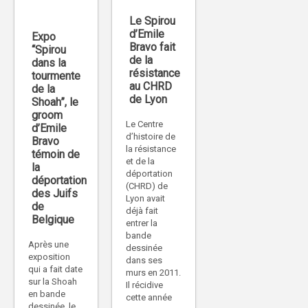
Le Spirou
d’Emile
Expo
Bravo fait
“Spirou
de la
dans la
résistance
tourmente
au CHRD
de la
de Lyon
Shoah”, le
groom
Le Centre
d’Emile
d’histoire de
Bravo
la résistance
témoin de
et de la
la
déportation
déportation
(CHRD) de
des Juifs
Lyon avait
de
déjà fait
Belgique
entrer la
bande
Après une
dessinée
exposition
dans ses
qui a fait date
murs en 2011.
sur la Shoah
Il récidive
en bande
cette année
dessinée, le