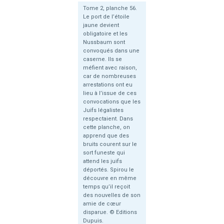
Tome 2, planche 56.
Le port de l’étoile
jaune devient
obligatoire et les
Nussbaum sont
convoqués dans une
caserne. Ils se
méfient avec raison,
car de nombreuses
arrestations ont eu
lieu à l’issue de ces
convocations que les
Juifs légalistes
respectaient. Dans
cette planche, on
apprend que des
bruits courent sur le
sort funeste qui
attend les juifs
déportés. Spirou le
découvre en même
temps qu’il reçoit
des nouvelles de son
amie de cœur
disparue. © Editions
Dupuis.