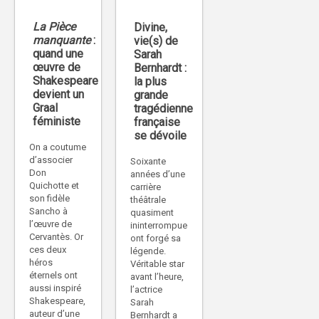
La Pièce
Divine,
manquante
:
vie(s) de
quand une
Sarah
œuvre de
Bernhardt :
Shakespeare
la plus
devient un
grande
Graal
tragédienne
féministe
française
se dévoile
On a coutume
d’associer
Soixante
Don
années d’une
Quichotte et
carrière
son fidèle
théâtrale
Sancho à
quasiment
l’œuvre de
ininterrompue
Cervantès. Or
ont forgé sa
ces deux
légende.
héros
Véritable star
éternels ont
avant l’heure,
aussi inspiré
l’actrice
Shakespeare,
Sarah
auteur d’une
Bernhardt a