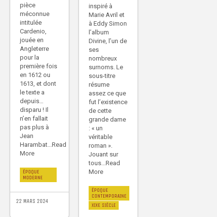
pièce
inspiré à
méconnue
Marie Avril et
intitulée
à Eddy Simon
Cardenio,
l’album
jouée en
Divine, l’un de
Angleterre
ses
pour la
nombreux
première fois
surnoms. Le
en 1612 ou
sous-titre
1613, et dont
résume
le texte a
assez ce que
depuis…
fut l’existence
disparu ! Il
de cette
n’en fallait
grande dame
pas plus à
: « un
Jean
véritable
Harambat...Read
roman ».
More
Jouant sur
tous...Read
More
ÉPOQUE
MODERNE
ÉPOQUE
CONTEMPORAINE
22 MARS 2024
XIXE SIÈCLE