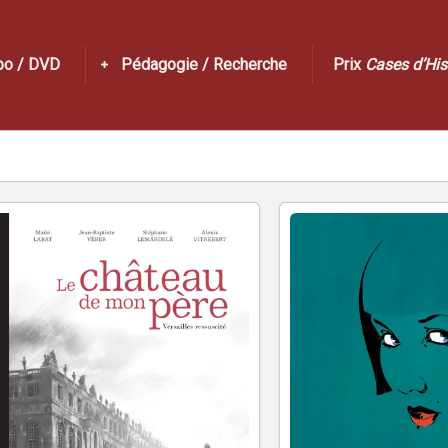
po / DVD
Pédagogie / Recherche
Prix
Cases d’His