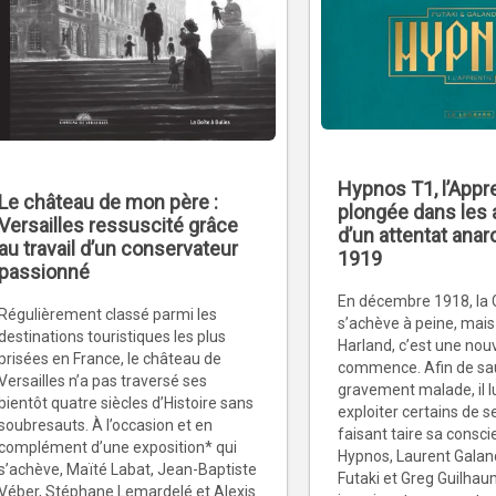
Hypnos T1, l’Appre
Le château de mon père :
plongée dans les
Versailles ressuscité grâce
d’un attentat anar
au travail d’un conservateur
1919
passionné
En décembre 1918, la 
Régulièrement classé parmi les
s’achève à peine, mais
destinations touristiques les plus
Harland, c’est une nouv
prisées en France, le château de
commence. Afin de sauv
Versailles n’a pas traversé ses
gravement malade, il lu
bientôt quatre siècles d’Histoire sans
exploiter certains de s
soubresauts. À l’occasion et en
faisant taire sa consc
complément d’une exposition* qui
Hypnos, Laurent Galand
s’achève, Maïté Labat, Jean-Baptiste
Futaki et Greg Guilha
Véber, Stéphane Lemardelé et Alexis