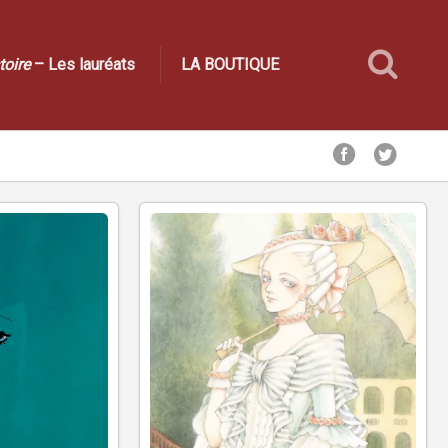
toire
– Les lauréats
LA BOUTIQUE