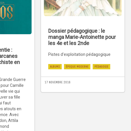
Dossier pédagogique : le
manga Marie-Antoinette pour
les 4e et les 2nde
ntie :
Pistes d’exploitation pédagogique
 arcanes
chiste en
ALBUMS
ÉPOQUE MODERNE
PÉDAGOGIE
Grande Guerre
17 NOVEMBRE 2016
 pour Camille
elle vie qui
er sa fille
i faut
es atouts en
ience. Avec
on, Attila
umond