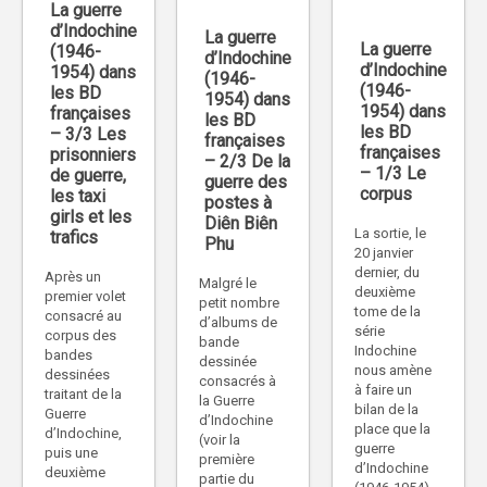
La guerre
d’Indochine
La guerre
La guerre
(1946-
d’Indochine
d’Indochine
1954) dans
(1946-
(1946-
les BD
1954) dans
1954) dans
françaises
les BD
les BD
– 3/3 Les
françaises
françaises
prisonniers
– 2/3 De la
– 1/3 Le
de guerre,
guerre des
corpus
les taxi
postes à
girls et les
Diên Biên
La sortie, le
trafics
Phu
20 janvier
dernier, du
Après un
Malgré le
deuxième
premier volet
petit nombre
tome de la
consacré au
d’albums de
série
corpus des
bande
Indochine
bandes
dessinée
nous amène
dessinées
consacrés à
à faire un
traitant de la
la Guerre
bilan de la
Guerre
d’Indochine
place que la
d’Indochine,
(voir la
guerre
puis une
première
d’Indochine
deuxième
partie du