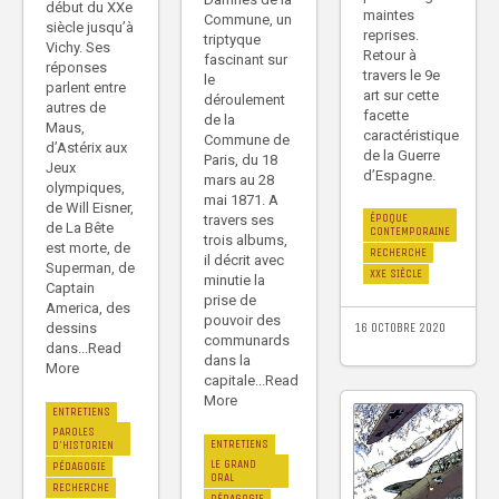
début du XXe
maintes
Commune, un
siècle jusqu’à
reprises.
triptyque
Vichy. Ses
Retour à
fascinant sur
réponses
travers le 9e
le
parlent entre
art sur cette
déroulement
autres de
facette
de la
Maus,
caractéristique
Commune de
d’Astérix aux
de la Guerre
Paris, du 18
Jeux
d’Espagne.
mars au 28
olympiques,
mai 1871. A
de Will Eisner,
ÉPOQUE
travers ses
de La Bête
CONTEMPORAINE
trois albums,
est morte, de
RECHERCHE
il décrit avec
Superman, de
XXE SIÈCLE
minutie la
Captain
prise de
America, des
pouvoir des
dessins
16 OCTOBRE 2020
communards
dans...Read
dans la
More
capitale...Read
More
ENTRETIENS
PAROLES
ENTRETIENS
D'HISTORIEN
LE GRAND
PÉDAGOGIE
ORAL
RECHERCHE
PÉDAGOGIE