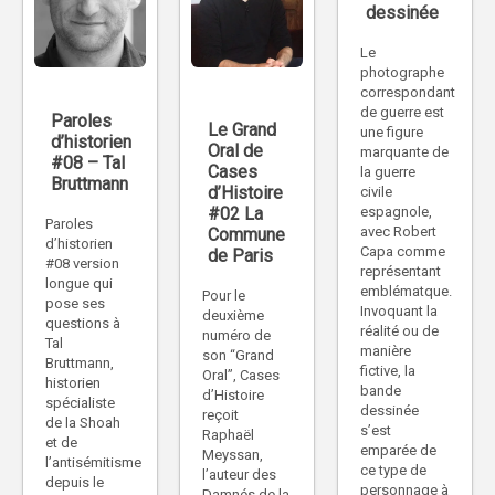
dessinée
Le
photographe
correspondant
de guerre est
Paroles
Le Grand
une figure
d’historien
Oral de
marquante de
#08 – Tal
Cases
la guerre
Bruttmann
d’Histoire
civile
#02 La
espagnole,
Paroles
avec Robert
Commune
d’historien
Capa comme
de Paris
#08 version
représentant
longue qui
emblématque.
Pour le
pose ses
Invoquant la
deuxième
questions à
réalité ou de
numéro de
Tal
manière
son “Grand
Bruttmann,
fictive, la
Oral”, Cases
historien
bande
d’Histoire
spécialiste
dessinée
reçoit
de la Shoah
s’est
Raphaël
et de
emparée de
Meyssan,
l’antisémitisme
ce type de
l’auteur des
depuis le
personnage à
Damnés de la