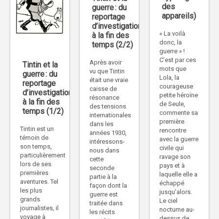
des
guerre : du
appareils)
reportage
d’investigation
« La voilà
à la fin des
donc, la
temps (2/2)
guerre » !
C’est par ces
Après avoir
Tintin et la
mots que
vu que Tintin
guerre : du
Lola, la
était une vraie
reportage
courageuse
caisse de
d’investigation
petite héroïne
résonance
à la fin des
de Seule,
des tensions
temps (1/2)
commente sa
internationales
première
dans les
Tintin est un
rencontre
années 1930,
témoin de
avec la guerre
intéressons-
son temps,
civile qui
nous dans
particulièrement
ravage son
cette
lors de ses
pays et à
seconde
premières
laquelle elle a
partie à la
aventures. Tel
échappé
façon dont la
les plus
jusqu’alors.
guerre est
grands
Le ciel
traitée dans
journalistes, il
nocturne au-
les récits
voyage à
dessus de