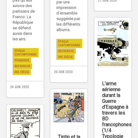
pas qu’aux
27 JUIN 2020
par une
avions des
impression
partisans de
d’ensemble
Franco. La
suggérée par
République
les différents
se défend
albums.
aussi dans
les airs.
ÉPOQUE
CONTEMPORAINE
ÉPOQUE
RECHERCHE
CONTEMPORAINE
XXE SIÈCLE
PÉDAGOGIE
RECHERCHE
20 JUIN 2020
XXE SIÈCLE
L’arme
24 JUIN 2020
aérienne
durant la
Guerre
d’Espagne à
travers les
BD
francophones
(1/4
Typologie
Tintin et la