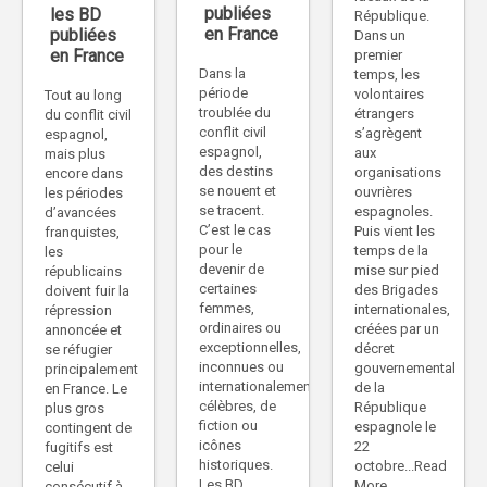
publiées
les BD
République.
en France
publiées
Dans un
en France
premier
Dans la
temps, les
période
volontaires
Tout au long
troublée du
étrangers
du conflit civil
conflit civil
s’agrègent
espagnol,
espagnol,
aux
mais plus
des destins
organisations
encore dans
se nouent et
ouvrières
les périodes
se tracent.
espagnoles.
d’avancées
C’est le cas
Puis vient les
franquistes,
pour le
temps de la
les
devenir de
mise sur pied
républicains
certaines
des Brigades
doivent fuir la
femmes,
internationales,
répression
ordinaires ou
créées par un
annoncée et
exceptionnelles,
décret
se réfugier
inconnues ou
gouvernemental
principalement
internationalement
de la
en France. Le
célèbres, de
République
plus gros
fiction ou
espagnole le
contingent de
icônes
22
fugitifs est
historiques.
octobre...Read
celui
Les BD
More
consécutif à