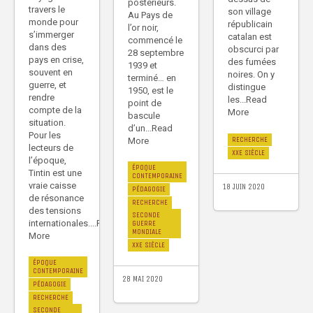
postérieurs.
travers le
son village
Au Pays de
monde pour
républicain
l’or noir,
s’immerger
catalan est
commencé le
dans des
obscurci par
28 septembre
pays en crise,
des fumées
1939 et
souvent en
noires. On y
terminé… en
guerre, et
distingue
1950, est le
rendre
les...Read
point de
compte de la
More
bascule
situation.
d’un...Read
Pour les
RECHERCHE
More
lecteurs de
XXE SIÈCLE
l’époque,
ÉPOQUE
Tintin est une
CONTEMPORAINE
vraie caisse
18 JUIN 2020
PÉDAGOGIE
de résonance
RECHERCHE
des tensions
SECONDE
internationales....Read
GUERRE
MONDIALE
More
XXE SIÈCLE
ÉPOQUE
CONTEMPORAINE
28 MAI 2020
PÉDAGOGIE
RECHERCHE
SECONDE