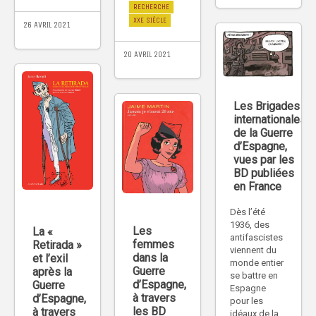
RECHERCHE
XXE SIÈCLE
26 AVRIL 2021
20 AVRIL 2021
Les Brigades
internationales
de la Guerre
d’Espagne,
vues par les
BD publiées
en France
Dès l’été
1936, des
Les
La «
antifascistes
femmes
Retirada »
viennent du
dans la
et l’exil
monde entier
Guerre
après la
se battre en
d’Espagne,
Guerre
Espagne
à travers
d’Espagne,
pour les
les BD
à travers
idéaux de la