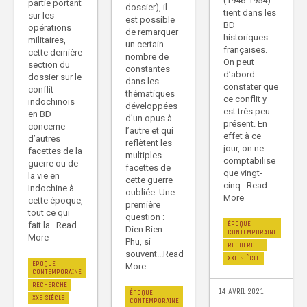
(1946-1954)
partie portant
dossier), il
tient dans les
sur les
est possible
BD
opérations
de remarquer
historiques
militaires,
un certain
françaises.
cette dernière
nombre de
On peut
section du
constantes
d’abord
dossier sur le
dans les
constater que
conflit
thématiques
ce conflit y
indochinois
développées
est très peu
en BD
d’un opus à
présent. En
concerne
l’autre et qui
effet à ce
d’autres
reflètent les
jour, on ne
facettes de la
multiples
comptabilise
guerre ou de
facettes de
que vingt-
la vie en
cette guerre
cinq...Read
Indochine à
oubliée. Une
More
cette époque,
première
tout ce qui
question :
ÉPOQUE
fait la...Read
Dien Bien
CONTEMPORAINE
More
Phu, si
RECHERCHE
souvent...Read
XXE SIÈCLE
ÉPOQUE
More
CONTEMPORAINE
RECHERCHE
14 AVRIL 2021
ÉPOQUE
XXE SIÈCLE
CONTEMPORAINE