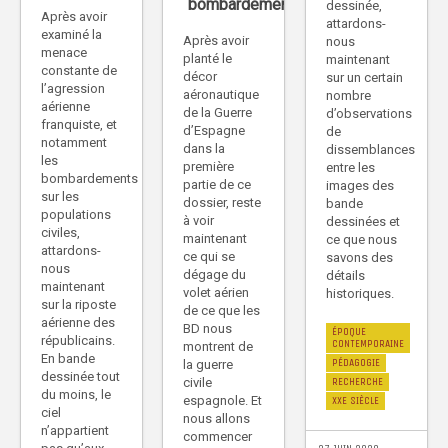
bombardements)
dessinée,
Après avoir
attardons-
examiné la
Après avoir
nous
menace
planté le
maintenant
constante de
décor
sur un certain
l’agression
aéronautique
nombre
aérienne
de la Guerre
d’observations
franquiste, et
d’Espagne
de
notamment
dans la
dissemblances
les
première
entre les
bombardements
partie de ce
images des
sur les
dossier, reste
bande
populations
à voir
dessinées et
civiles,
maintenant
ce que nous
attardons-
ce qui se
savons des
nous
dégage du
détails
maintenant
volet aérien
historiques.
sur la riposte
de ce que les
aérienne des
BD nous
ÉPOQUE
républicains.
CONTEMPORAINE
montrent de
En bande
PÉDAGOGIE
la guerre
dessinée tout
civile
RECHERCHE
du moins, le
espagnole. Et
XXE SIÈCLE
ciel
nous allons
n’appartient
commencer