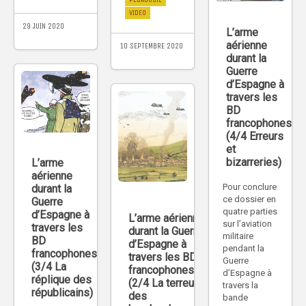
VIDEO
29 JUIN 2020
L’arme
aérienne
10 SEPTEMBRE 2020
durant la
Guerre
d’Espagne à
travers les
BD
francophones
(4/4 Erreurs
et
bizarreries)
L’arme
aérienne
Pour conclure
durant la
ce dossier en
Guerre
quatre parties
d’Espagne à
L’arme aérienne
sur l’aviation
travers les
durant la Guerre
militaire
BD
d’Espagne à
pendant la
francophones
travers les BD
Guerre
(3/4 La
francophones
d’Espagne à
réplique des
(2/4 La terreur
travers la
républicains)
des
bande