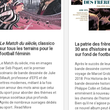
Le Match du siècle
, classico
La patrie des frèr
sur tous les terrains pour le
30 ans d’histoire
football féminin
sur fond de footba
Le Match du siècle, mis en images
Après le succès de leu
par Seb Piquet, est le premier
bande dessinée comm
scénario de bande dessinée de Julie
voyage de Marcel Grob 
Billault, professeur d’EPS et de
2018. Prix Historia de l
lettres modernes, mêlant à la fois
bande dessinée histor
son amour des mots ainsi que celui
Philippe Collin et Séba
du sport pour aborder des thèmes et
emmènent à nouveau le
enjeux sociétaux plus profonds.
les chemins de l’histoi
Après de nombreux ouvrages dédiés
Bien qu’il ne s’agisse p
au sport...Read More
ce nouvel album peut 