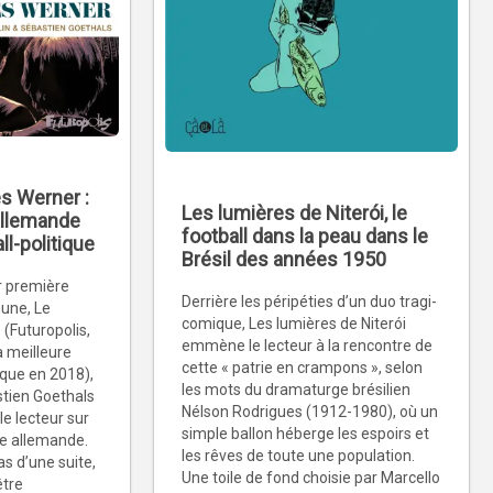
es Werner :
Les lumières de Niterói, le
 allemande
football dans la peau dans le
ll-politique
Brésil des années 1950
r première
Derrière les péripéties d’un duo tragi-
une, Le
comique, Les lumières de Niterói
(Futuropolis,
emmène le lecteur à la rencontre de
a meilleure
cette « patrie en crampons », selon
ique en 2018),
les mots du dramaturge brésilien
stien Goethals
Nélson Rodrigues (1912-1980), où un
 lecteur sur
simple ballon héberge les espoirs et
re allemande.
les rêves de toute une population.
as d’une suite,
Une toile de fond choisie par Marcello
être