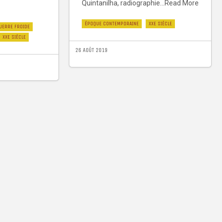
Quintanilha, radiographie...Read More
ÉPOQUE CONTEMPORAINE
XXE SIÈCLE
UERRE FROIDE
XXE SIÈCLE
26 AOÛT 2019