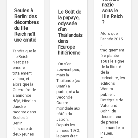
nazie
sous le
Seules à
Le Goût de
IIIe Reich
Berlin: des
la papaye,
?
décombres
odyssée
du IIIe
d’un
Alors que
Reich naît
Thaïlandais
l’année 2015
une amitié
dans
a
l’Europe
tragiquement
Tandis que le
hitlérienne
été placée
IIIe Reich
sous le signe
n’est pas
On s’en
de la liberté
encore
souvient peu,
de la
totalement
mais la
caricature, les
vaincu, et
Thaïlande (ex-
éditions
alors que la
Siam) a
Warum
Guerre froide
participé à la
publient
s’annonce
Seconde
l’intégrale de
déjà, Nicolas
Guerre
Vater und
Juncker
mondiale aux
Sohn, du
raconte dans
côtés du
dessinateur
Seules à
Japon.
de presse
Berlin
Depuis les
allemand e. o.
l’histoire de
années 1930,
Plauen.
deux jeunes
le pays était