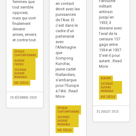
Farouche
femmes que
en contact
militant
tout semble
étroit avec les
antinazi
opposer,
puissances
jusqu’en
mais qui vont
de l’Axe. Et
1933, il
finalement
c’est dans le
dessine avec
devenir
cadre d’un
l’aval de la
amies, envers
partenariat
censure 157
et contre tout.
avec
gags entre
l’Allemagne
1934 et 1937.
ÉPOQUE
que
S’est-il pour
CONTEMPORAINE
Sompong
autant...Read
GUERRE
Kunchai,
FROIDE
More
jeune cadet
SECONDE
GUERRE
thaïlandais,
MONDIALE
ALBUMS
s’embarque
XXE SIÈCLE
SECONDE
pour l’Europe
GUERRE
à l’été...Read
MONDIALE
More
XXE SIÈCLE
29 DÉCEMBRE 2020
ÉPOQUE
31 JUILLET 2015
CONTEMPORAINE
SECONDE
GUERRE
MONDIALE
XXE SIÈCLE