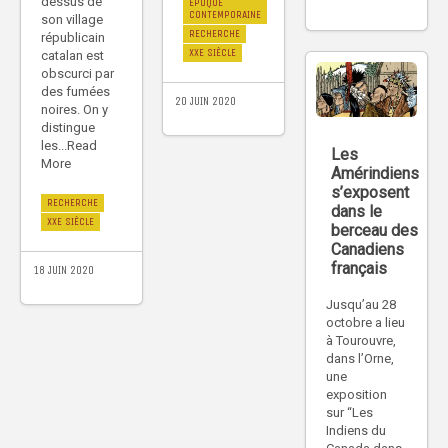
dessus de
ÉPOQUE
CONTEMPORAINE
son village
RECHERCHE
républicain
XXE SIÈCLE
catalan est
obscurci par
des fumées
20 JUIN 2020
noires. On y
distingue
les...Read
Les
More
Amérindiens
s’exposent
RECHERCHE
dans le
XXE SIÈCLE
berceau des
Canadiens
français
18 JUIN 2020
Jusqu’au 28
octobre a lieu
à Tourouvre,
dans l’Orne,
une
exposition
sur “Les
Indiens du