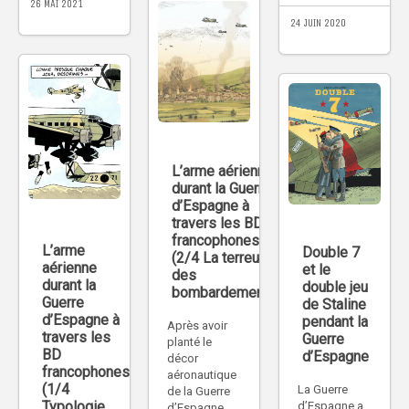
26 MAI 2021
24 JUIN 2020
L’arme aérienne
durant la Guerre
d’Espagne à
travers les BD
francophones
L’arme
Double 7
(2/4 La terreur
aérienne
et le
des
durant la
double jeu
bombardements)
Guerre
de Staline
d’Espagne à
pendant la
Après avoir
travers les
Guerre
planté le
BD
d’Espagne
décor
francophones
aéronautique
(1/4
La Guerre
de la Guerre
Typologie
d’Espagne a
d’Espagne