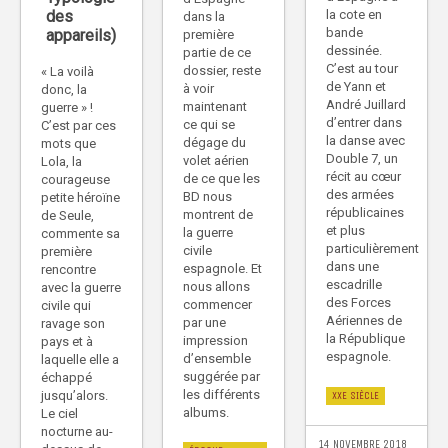
la cote en
des
dans la
bande
appareils)
première
dessinée.
partie de ce
C’est au tour
dossier, reste
« La voilà
de Yann et
à voir
donc, la
André Juillard
maintenant
guerre » !
d’entrer dans
ce qui se
C’est par ces
la danse avec
dégage du
mots que
Double 7, un
volet aérien
Lola, la
récit au cœur
de ce que les
courageuse
des armées
BD nous
petite héroïne
républicaines
montrent de
de Seule,
et plus
la guerre
commente sa
particulièrement
civile
première
dans une
espagnole. Et
rencontre
escadrille
nous allons
avec la guerre
des Forces
commencer
civile qui
Aériennes de
par une
ravage son
la République
impression
pays et à
espagnole.
d’ensemble
laquelle elle a
suggérée par
échappé
les différents
jusqu’alors.
XXE SIÈCLE
albums.
Le ciel
nocturne au-
14 NOVEMBRE 2018