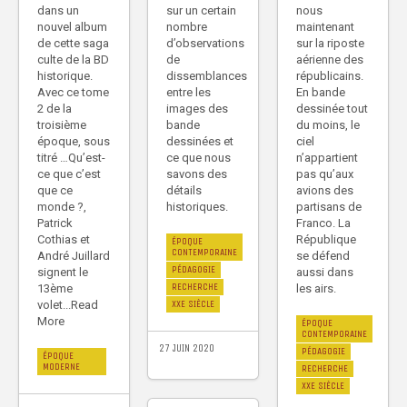
dans un
sur un certain
nous
nouvel album
nombre
maintenant
de cette saga
d’observations
sur la riposte
culte de la BD
de
aérienne des
historique.
dissemblances
républicains.
Avec ce tome
entre les
En bande
2 de la
images des
dessinée tout
troisième
bande
du moins, le
époque, sous
dessinées et
ciel
titré …Qu’est-
ce que nous
n’appartient
ce que c’est
savons des
pas qu’aux
que ce
détails
avions des
monde ?,
historiques.
partisans de
Patrick
Franco. La
Cothias et
République
ÉPOQUE
CONTEMPORAINE
André Juillard
se défend
PÉDAGOGIE
signent le
aussi dans
RECHERCHE
13ème
les airs.
volet...Read
XXE SIÈCLE
More
ÉPOQUE
CONTEMPORAINE
27 JUIN 2020
PÉDAGOGIE
ÉPOQUE
MODERNE
RECHERCHE
XXE SIÈCLE