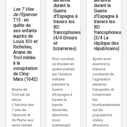
aérienne
aérienne
durant la
durant la
Les 7 Vies
Guerre
Guerre
de l’Epervier
d’Espagne à
d’Espagne à
T13 : en
travers les
travers les
quête de
BD
BD
ses enfants
francophones
francophones
auprès de
(4/4 Erreurs
(3/4 La
Louis XIII et
et
réplique des
Richelieu,
bizarreries)
républicains)
Ariane de
Troïl mêlée
Pour conclure
Après avoir
à la
ce dossier en
examiné la
conspiration
quatre parties
menace
de Cinq-
sur l’aviation
constante de
Mars (1642)
militaire
l’agression
pendant la
aérienne
Ariane de
Guerre
franquiste, et
Troïl est de
d’Espagne à
notamment
retour.
travers la
les
L’héroïne des
bande
bombardements
7 vies de
dessinée,
sur les
l’épervier et
attardons-
populations
de Plume aux
nous
civiles,
vents revient
maintenant
attardons-