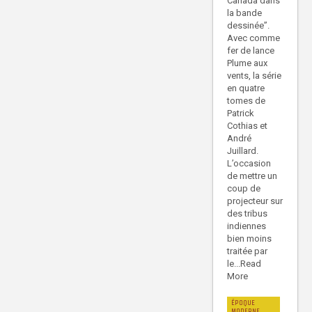
Canada dans
la bande
dessinée”.
Avec comme
fer de lance
Plume aux
vents, la série
en quatre
tomes de
Patrick
Cothias et
André
Juillard.
L’occasion
de mettre un
coup de
projecteur sur
des tribus
indiennes
bien moins
traitée par
le...Read
More
ÉPOQUE
MODERNE